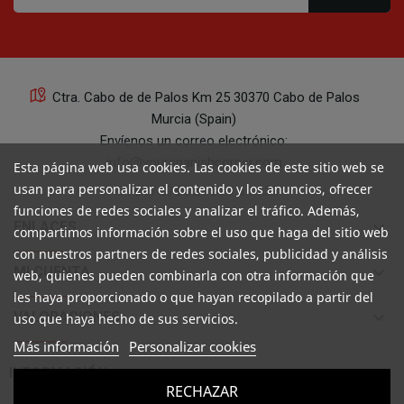
Ctra. Cabo de de Palos Km 25 30370 Cabo de Palos
Murcia (Spain)
Envíenos un correo electrónico:
info@yourspanishcorner.com
Esta página web usa cookies. Las cookies de este sitio web se
usan para personalizar el contenido y los anuncios, ofrecer
+34 647 29 98 21 de 9 a 14:30
funciones de redes sociales y analizar el tráfico. Además,
keyboard_arrow_down
ENLACES
compartimos información sobre el uso que haga del sitio web
con nuestros partners de redes sociales, publicidad y análisis
keyboard_arrow_down
MI CUENTA
web, quienes pueden combinarla con otra información que
les haya proporcionado o que hayan recopilado a partir del
keyboard_arrow_down
VALORACIONES
uso que haya hecho de sus servicios.
Más información
Personalizar cookies

INFORMACIÓN
RECHAZAR