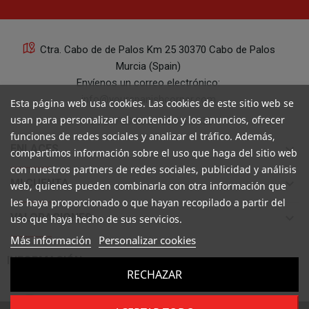
Ctra. Cabo de de Palos Km 25 30370 Cabo de Palos
Murcia (Spain)
Envíenos un correo electrónico:
info@yourspanishcorner.com
Esta página web usa cookies. Las cookies de este sitio web se
usan para personalizar el contenido y los anuncios, ofrecer
+34 647 29 98 21 de 9 a 14:30
funciones de redes sociales y analizar el tráfico. Además,
keyboard_arrow_down
ENLACES
compartimos información sobre el uso que haga del sitio web
con nuestros partners de redes sociales, publicidad y análisis
keyboard_arrow_down
MI CUENTA
web, quienes pueden combinarla con otra información que
les haya proporcionado o que hayan recopilado a partir del
keyboard_arrow_down
VALORACIONES
uso que haya hecho de sus servicios.
Más información
Personalizar cookies

INFORMACIÓN
RECHAZAR