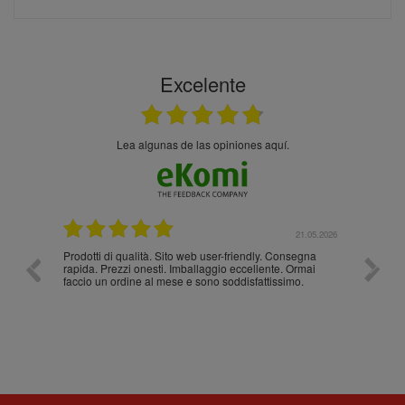
Excelente
Lea algunas de las opiniones aquí.
.05.2026
21.05.2026
Prodotti di qualità. Sito web user-friendly. Consegna
10/10
rapida. Prezzi onesti. Imballaggio eccellente. Ormai
faccio un ordine al mese e sono soddisfattissimo.