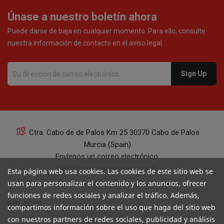
Únase a nuestro boletín ahora
Puede darse de baja en cualquier momento. Para ello, consulte
nuestra información de contacto en el aviso legal.
Ctra. Cabo de de Palos Km 25 30370 Cabo de Palos
Murcia (Spain)
Envíenos un correo electrónico:
info@yourspanishcorner.com
Esta página web usa cookies. Las cookies de este sitio web se
usan para personalizar el contenido y los anuncios, ofrecer
+34 647 29 98 21 de 9 a 14:30
funciones de redes sociales y analizar el tráfico. Además,
keyboard_arrow_down
ENLACES
compartimos información sobre el uso que haga del sitio web
con nuestros partners de redes sociales, publicidad y análisis