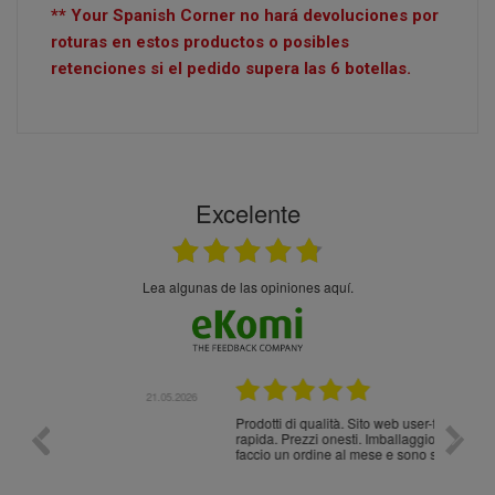
** Your Spanish Corner no hará devoluciones por
roturas en estos productos o posibles
retenciones si el pedido supera las 6 botellas.
Excelente
Lea algunas de las opiniones aquí.
1.05.2026
21.05.2026
Prodotti di qualità. Sito web user-friendly. Consegna
10/10
rapida. Prezzi onesti. Imballaggio eccellente. Ormai
faccio un ordine al mese e sono soddisfattissimo.