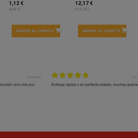
1,12 €
12,17 €
4,06 € l
€16.23 l
AÑADIR AL CARRITO
AÑADIR AL CARRITO
21.05.2026
21.
ocotón vino roto por
Entrega rápida y en perfecto estado, muchas gracia