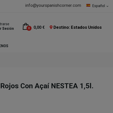
info@yourspanishcorner.com
Español
expand_more
trarse
Destino: Estados Unidos
0,00 €
ar Sesión
0
ENOS
 Rojos Con Açaí NESTEA 1,5l.