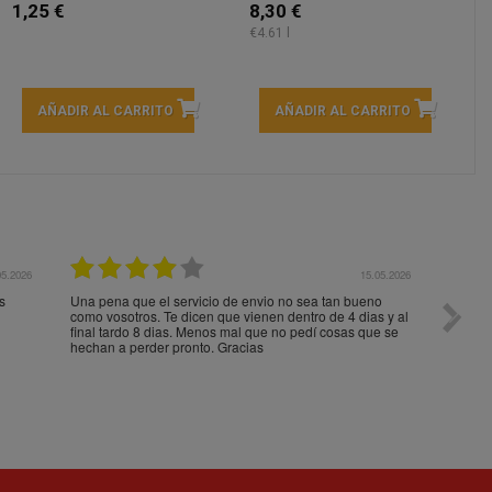
1,25 €
8,30 €
€4.61 l
AÑADIR AL CARRITO
AÑADIR AL CARRITO
05.2026
15.05.2026
s
Una pena que el servicio de envio no sea tan bueno
Paquet
como vosotros. Te dicen que vienen dentro de 4 dias y al
impeca
final tardo 8 dias. Menos mal que no pedí cosas que se
hechan a perder pronto. Gracias