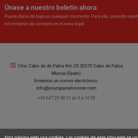
Únase a nuestro boletín ahora
Puede darse de baja en cualquier momento. Para ello, consulte nues
información de contacto en el aviso legal.
Ctra. Cabo de de Palos Km 25 30370 Cabo de Palos
Murcia (Spain)
Envíenos un correo electrónico:
info@yourspanishcorner.com
+34 647 29 98 21 de 9 a 14:30
Esta página web usa cookies. Las cookies de este sitio web se us