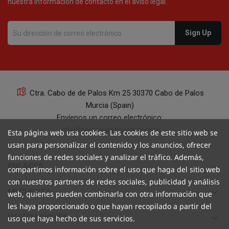
nuestra información de contacto en el aviso legal.
Ctra. Cabo de de Palos Km 25 30370 Cabo de Palos
Murcia (Spain)
Envíenos un correo electrónico:
info@yourspanishcorner.com
Esta página web usa cookies. Las cookies de este sitio web se
usan para personalizar el contenido y los anuncios, ofrecer
+34 647 29 98 21 de 9 a 14:30
funciones de redes sociales y analizar el tráfico. Además,
keyboard_arrow_down
ENLACES
compartimos información sobre el uso que haga del sitio web
con nuestros partners de redes sociales, publicidad y análisis
keyboard_arrow_down
MI CUENTA
web, quienes pueden combinarla con otra información que
les haya proporcionado o que hayan recopilado a partir del
keyboard_arrow_down
VALORACIONES
uso que haya hecho de sus servicios.