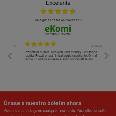
Excelente
Lea algunas de las opiniones aquí.
.05.2026
21.05.2026
Prodotti di qualità. Sito web user-friendly. Consegna
10/10
rapida. Prezzi onesti. Imballaggio eccellente. Ormai
faccio un ordine al mese e sono soddisfattissimo.
Únase a nuestro boletín ahora
Puede darse de baja en cualquier momento. Para ello, consulte