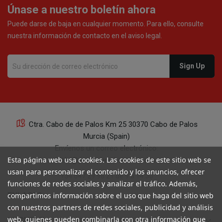
Únase a nuestro boletín ahora
Puede darse de baja en cualquier momento. Para ello, consulte
nuestra información de contacto en el aviso legal.
Ctra. Cabo de de Palos Km 25 30370 Cabo de Palos
Murcia (Spain)
Envíenos un correo electrónico:
Esta página web usa cookies. Las cookies de este sitio web se
info@yourspanishcorner.com
usan para personalizar el contenido y los anuncios, ofrecer
+34 647 29 98 21 de 9 a 14:30
funciones de redes sociales y analizar el tráfico. Además,
keyboard_arrow_down
ENLACES
compartimos información sobre el uso que haga del sitio web
con nuestros partners de redes sociales, publicidad y análisis
web, quienes pueden combinarla con otra información que
keyboard_arrow_down
MI CUENTA