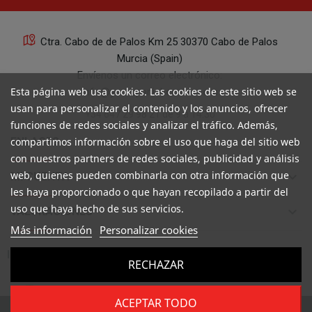
Ctra. Cabo de de Palos Km 25 30370 Cabo de Palos
Murcia (Spain)
Envíenos un correo electrónico:
Esta página web usa cookies. Las cookies de este sitio web se
info@yourspanishcorner.com
usan para personalizar el contenido y los anuncios, ofrecer
+34 647 29 98 21 de 9 a 14:30
funciones de redes sociales y analizar el tráfico. Además,
keyboard_arrow_down
ENLACES
compartimos información sobre el uso que haga del sitio web
con nuestros partners de redes sociales, publicidad y análisis
web, quienes pueden combinarla con otra información que
keyboard_arrow_down
MI CUENTA
les haya proporcionado o que hayan recopilado a partir del
uso que haya hecho de sus servicios.
keyboard_arrow_down
VALORACIONES
Más información
Personalizar cookies

INFORMACIÓN
RECHAZAR
ACEPTAR TODO