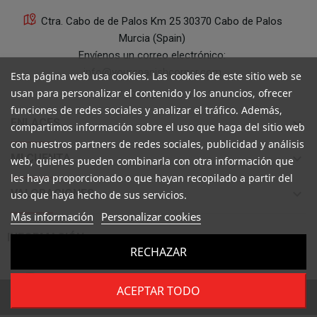
Ctra. Cabo de de Palos Km 25 30370 Cabo de Palos
Murcia (Spain)
Envíenos un correo electrónico:
info@yourspanishcorner.com
Esta página web usa cookies. Las cookies de este sitio web se
usan para personalizar el contenido y los anuncios, ofrecer
+34 647 29 98 21 de 9 a 14:30
funciones de redes sociales y analizar el tráfico. Además,
keyboard_arrow_down
ENLACES
compartimos información sobre el uso que haga del sitio web
con nuestros partners de redes sociales, publicidad y análisis
keyboard_arrow_down
MI CUENTA
web, quienes pueden combinarla con otra información que
les haya proporcionado o que hayan recopilado a partir del
keyboard_arrow_down
VALORACIONES
uso que haya hecho de sus servicios.
Más información
Personalizar cookies

INFORMACIÓN
RECHAZAR
ACEPTAR TODO
Copyright ©
Your Spanish Corner
. Todos los derechos reservados