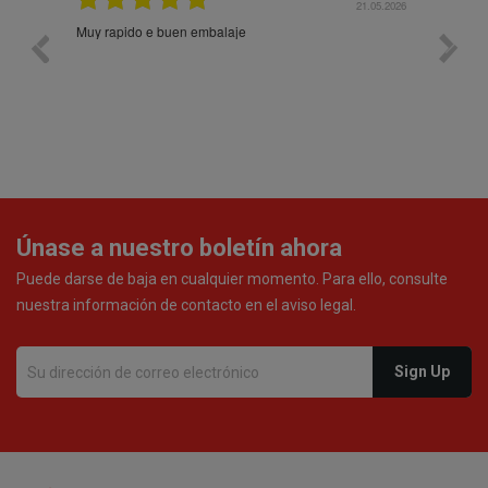
21.05.2026
21.05.2026
Prodotti di qualità. Sito web user-friendly. Consegna
rapida. Prezzi onesti. Imballaggio eccellente. Ormai
faccio un ordine al mese e sono soddisfattissimo.
Únase a nuestro boletín ahora
Puede darse de baja en cualquier momento. Para ello, consulte
nuestra información de contacto en el aviso legal.