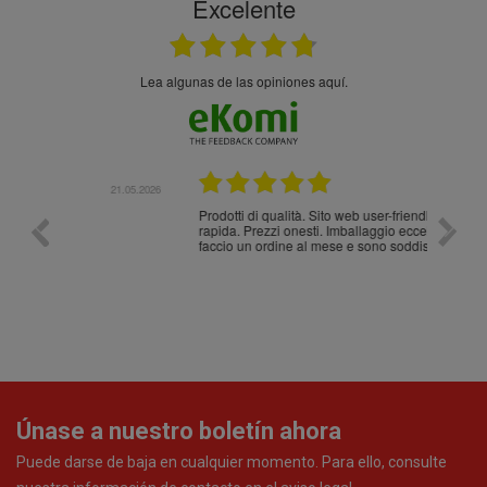
Excelente
Lea algunas de las opiniones aquí.
.05.2026
21.05.2026
Prodotti di qualità. Sito web user-friendly. Consegna
10/10
rapida. Prezzi onesti. Imballaggio eccellente. Ormai
faccio un ordine al mese e sono soddisfattissimo.
Únase a nuestro boletín ahora
Puede darse de baja en cualquier momento. Para ello, consulte