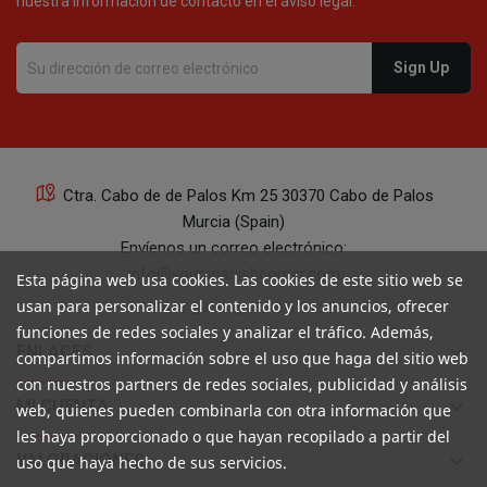
nuestra información de contacto en el aviso legal.
Ctra. Cabo de de Palos Km 25 30370 Cabo de Palos
Murcia (Spain)
Envíenos un correo electrónico:
info@yourspanishcorner.com
Esta página web usa cookies. Las cookies de este sitio web se
usan para personalizar el contenido y los anuncios, ofrecer
+34 647 29 98 21 de 9 a 14:30
funciones de redes sociales y analizar el tráfico. Además,
keyboard_arrow_down
ENLACES
compartimos información sobre el uso que haga del sitio web
con nuestros partners de redes sociales, publicidad y análisis
keyboard_arrow_down
MI CUENTA
web, quienes pueden combinarla con otra información que
les haya proporcionado o que hayan recopilado a partir del
keyboard_arrow_down
VALORACIONES
uso que haya hecho de sus servicios.