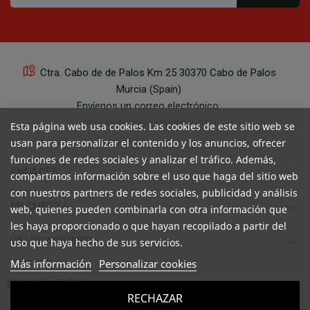
Ctra. Cabo de de Palos Km 25 30370 Cabo de Palos
Murcia (Spain)
Envíenos un correo electrónico:
info@yourspanishcorner.com
Esta página web usa cookies. Las cookies de este sitio web se
usan para personalizar el contenido y los anuncios, ofrecer
+34 647 29 98 21 de 9 a 14:30
funciones de redes sociales y analizar el tráfico. Además,
keyboard_arrow_down
ENLACES
compartimos información sobre el uso que haga del sitio web
con nuestros partners de redes sociales, publicidad y análisis
keyboard_arrow_down
MI CUENTA
web, quienes pueden combinarla con otra información que
les haya proporcionado o que hayan recopilado a partir del
keyboard_arrow_down
VALORACIONES
uso que haya hecho de sus servicios.
Más información
Personalizar cookies

INFORMACIÓN
RECHAZAR