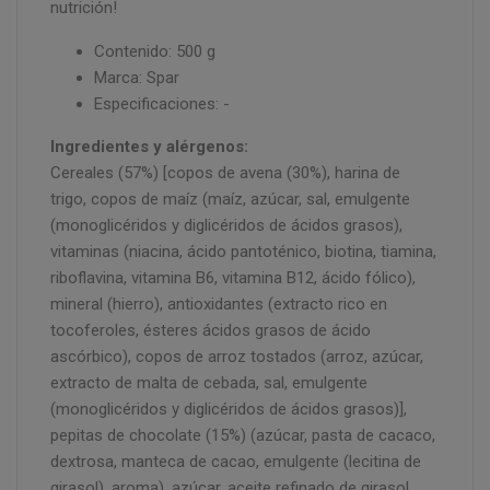
nutrición!
Contenido: 500 g
Marca: Spar
Especificaciones: -
Ingredientes y alérgenos:
Cereales (57%) [copos de avena (30%), harina de
trigo, copos de maíz (maíz, azúcar, sal, emulgente
(monoglicéridos y diglicéridos de ácidos grasos),
vitaminas (niacina, ácido pantoténico, biotina, tiamina,
riboflavina, vitamina B6, vitamina B12, ácido fólico),
mineral (hierro), antioxidantes (extracto rico en
tocoferoles, ésteres ácidos grasos de ácido
ascórbico), copos de arroz tostados (arroz, azúcar,
extracto de malta de cebada, sal, emulgente
(monoglicéridos y diglicéridos de ácidos grasos)],
pepitas de chocolate (15%) (azúcar, pasta de cacaco,
dextrosa, manteca de cacao, emulgente (lecitina de
girasol), aroma), azúcar, aceite refinado de girasol,