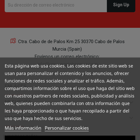
Ctra. Cabo de de Palos Km 25 30370 Cabo de Palos
Murcia (Spain)
Envíenos un correo electrónico:
info@yourspanishcorner.com
Esta página web usa cookies. Las cookies de este sitio web se
usan para personalizar el contenido y los anuncios, ofrecer
+34 647 29 98 21 de 9 a 14:30
funciones de redes sociales y analizar el tráfico. Además,
keyboard_arrow_down
ENLACES
compartimos información sobre el uso que haga del sitio web
con nuestros partners de redes sociales, publicidad y análisis
keyboard_arrow_down
MI CUENTA
web, quienes pueden combinarla con otra información que
les haya proporcionado o que hayan recopilado a partir del
keyboard_arrow_down
VALORACIONES
uso que haya hecho de sus servicios.
Más información
Personalizar cookies

INFORMACIÓN