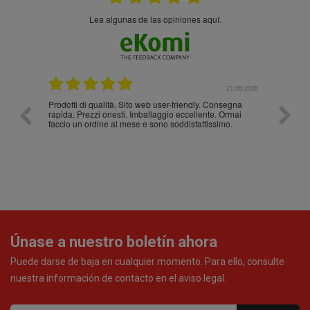
Lea algunas de las opiniones aquí.
.05.2026
21.05.2026
Prodotti di qualità. Sito web user-friendly. Consegna
10/10
rapida. Prezzi onesti. Imballaggio eccellente. Ormai
faccio un ordine al mese e sono soddisfattissimo.
Únase a nuestro boletín ahora
Puede darse de baja en cualquier momento. Para ello, consulte
nuestra información de contacto en el aviso legal.