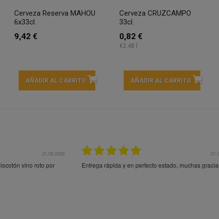
Cerveza Reserva MAHOU
Cerveza CRUZCAMPO
6x33cl.
33cl.
9,42 €
0,82 €
€2.48 l
AÑADIR AL CARRITO
AÑADIR AL CARRITO
21.05.2026
21.
ocotón vino roto por
Entrega rápida y en perfecto estado, muchas gracia