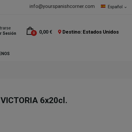
info@yourspanishcorner.com
Español
expand_more
trarse
Destino: Estados Unidos
0,00 €
ar Sesión
0
ENOS
 VICTORIA 6x20cl.