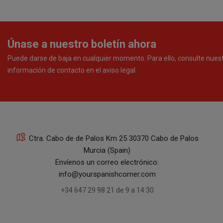
Únase a nuestro boletín ahora
Puede darse de baja en cualquier momento. Para ello, consulte nues
información de contacto en el aviso legal.
Ctra. Cabo de de Palos Km 25 30370 Cabo de Palos
Murcia (Spain)
Envíenos un correo electrónico:
info@yourspanishcorner.com
+34 647 29 98 21 de 9 a 14:30