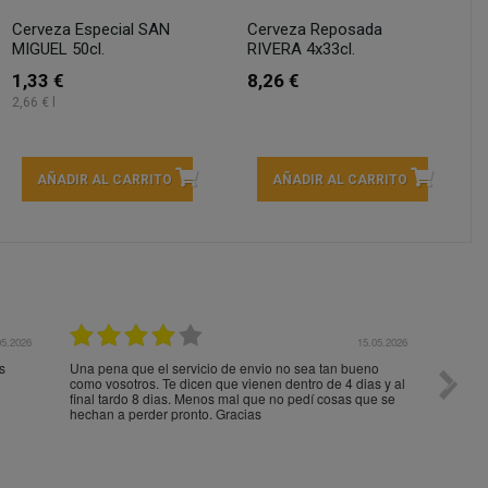
Cerveza Especial SAN
Cerveza Reposada
MIGUEL 50cl.
RIVERA 4x33cl.
1,33 €
8,26 €
2,66 € l
AÑADIR AL CARRITO
AÑADIR AL CARRITO
05.2026
15.05.2026
s
Una pena que el servicio de envio no sea tan bueno
Paquet
como vosotros. Te dicen que vienen dentro de 4 dias y al
impeca
final tardo 8 dias. Menos mal que no pedí cosas que se
hechan a perder pronto. Gracias