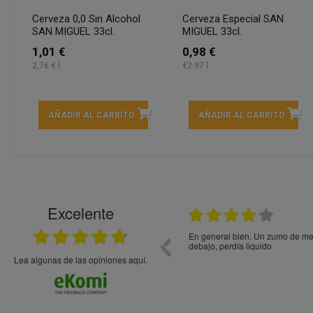
Cerveza 0,0 Sin Alcohol
Cerveza Especial SAN
SAN MIGUEL 33cl.
MIGUEL 33cl.
1,01 €
0,98 €
2,76 € l
€2.97 l
AÑADIR AL CARRITO
AÑADIR AL CARRITO
Excelente
21.05.2026
En general bien. Un zumo de mel
debajo, perdía liquido
Lea algunas de las opiniones aquí.