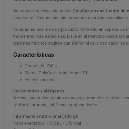
Además de su exquisito sabor,
ColaCao es una fuente de en
empezar el día con buen pie o recargar energías en cualquie
ColaCao es una marca y producto fabricado en España. Es m
momentos más especiales. Lleva en el mercado desde los a
tenemos muchos adultos que añoran el delicioso sabor de u
Características
Contenido: 760 g
Marca: ColaCao - Idilia Foods, S.L.
Especificaciones: -
Ingredientes y alérgenos:
Azúcar, cacao desgrasado en polvo, crema de cereal kola-malt
fósforo), aromas, sal. Puede contener leche.
Información nutricional (100 g):
Valor energético: 1593 kJ / 376 kcal