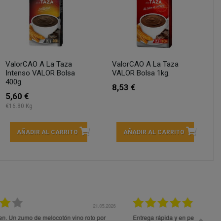
ValorCAO A La Taza
ValorCAO A La Taza
Intenso VALOR Bolsa
VALOR Bolsa 1kg.
400g.
8,53 €
5,60 €
€16.80 Kg
AÑADIR AL CARRITO
AÑADIR AL CARRITO
05.2026
15.05.2026
s
Una pena que el servicio de envio no sea tan bueno
Paquet