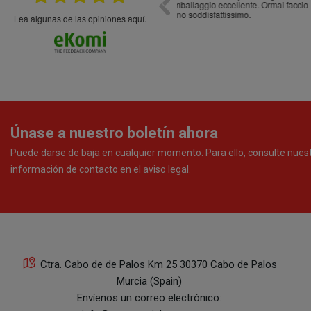
debajo, perdía liquido
Lea algunas de las opiniones aquí.
Únase a nuestro boletín ahora
Puede darse de baja en cualquier momento. Para ello, consulte nues
información de contacto en el aviso legal.
Ctra. Cabo de de Palos Km 25 30370 Cabo de Palos
Murcia (Spain)
Envíenos un correo electrónico: