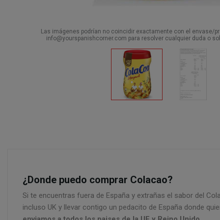
Las imágenes podrían no coincidir exactamente con el envase/pro
info@yourspanishcorner.com para resolver cualquier duda o sol
¿Donde puedo comprar Colacao?
Si te encuentras fuera de España y extrañas el sabor del Co
incluso UK y llevar contigo un pedacito de España donde quie
enviamos a todos los paises de la UE y Reino Unido