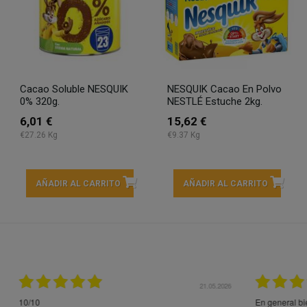
Cacao Soluble NESQUIK
NESQUIK Cacao En Polvo
0% 320g.
NESTLÉ Estuche 2kg.
6,01 €
15,62 €
€27.26 Kg
€9.37 Kg
AÑADIR AL CARRITO
AÑADIR AL CARRITO
21.05.2026
21.
ocotón vino roto por
Entrega rápida y en perfecto estado, muchas gracia