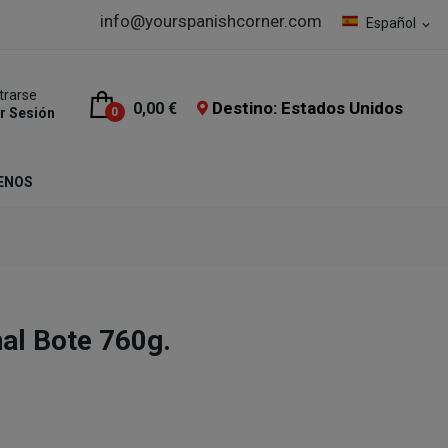
info@yourspanishcorner.com
Español
expand_more
trarse
Destino: Estados Unidos
0,00 €
ar Sesión
0
ENOS
al Bote 760g.