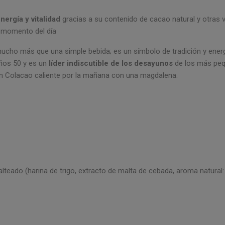
ergía y vitalidad
gracias a su contenido de cacao natural y otras v
r momento del día
ucho más que una simple bebida; es un símbolo de tradición y ene
ños 50 y es un
líder indiscutible de los desayunos
de los más pequ
n Colacao caliente por la mañana con una magdalena.
eado (harina de trigo, extracto de malta de cebada, aroma natural: 