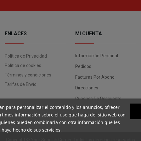
ENLACES
MI CUENTA
Información Personal
Política de Privacidad
Política de cookies
Pedidos
Términos y condiciones
Facturas Por Abono
Tarifas de Envío
Direcciones
Cupones De Descuento
an para personalizar el contenido y los anuncios, ofrecer
artimos información sobre el uso que haga del sitio web con
, quienes pueden combinarla con otra información que les
 haya hecho de sus servicios.
Copyright ©
Your Spanish Corner
. Todos los derechos reservados