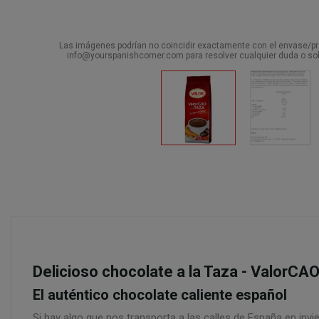
Las imágenes podrían no coincidir exactamente con el envase/pro
info@yourspanishcorner.com para resolver cualquier duda o sol
Delicioso chocolate a la Taza - ValorCA
El auténtico chocolate caliente español
Si hay algo que nos transporta a las calles de España en inv