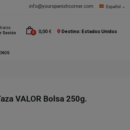
info@yourspanishcorner.com
Español
expand_more
trarse
Destino: Estados Unidos
0,00 €
ar Sesión
0
ENOS
Taza VALOR Bolsa 250g.