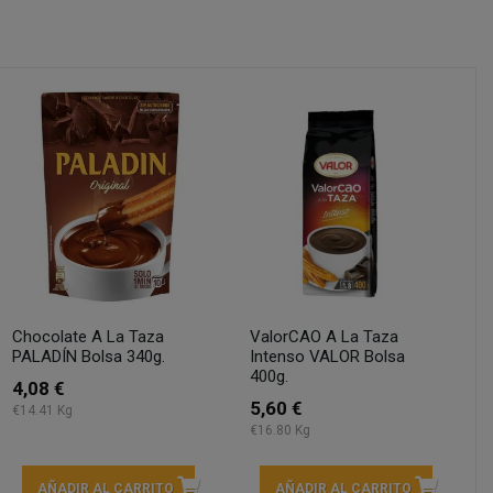
Chocolate A La Taza
ValorCAO A La Taza
PALADÍN Bolsa 340g.
Intenso VALOR Bolsa
400g.
4,08 €
5,60 €
€14.41 Kg
€16.80 Kg
AÑADIR AL CARRITO
AÑADIR AL CARRITO