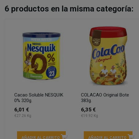
6
productos en la misma categoría:
Cacao Soluble NESQUIK
COLACAO Original Bote
0% 320g.
383g.
6,01 €
6,35 €
€27.26 Kg
€19.92 Kg
AÑADIR AL CARRITO
AÑADIR AL CARRITO