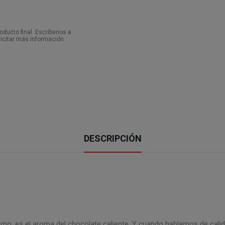
ducto final. Escríbenos a
icitar más información.
DESCRIPCIÓN
O
ierno, es el aroma del chocolate caliente. Y cuando hablamos de cali