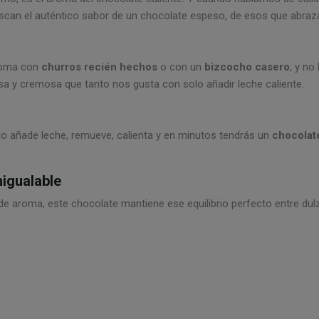
scan el auténtico sabor de un chocolate espeso, de esos que abraz
 toma con
churros recién hechos
o con un
bizcocho casero
, y no
sa y cremosa que tanto nos gusta con solo añadir leche caliente.
olo añade leche, remueve, calienta y en minutos tendrás un
chocolat
nigualable
de aroma, este chocolate mantiene ese equilibrio perfecto entre dul