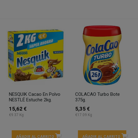
NESQUIK Cacao En Polvo
COLACAO Turbo Bote
NESTLÉ Estuche 2kg.
375g.
15,62 €
5,35 €
€9.37 Kg
€17.09 Kg
AÑADIR AL CARRITO
AÑADIR AL CARRITO