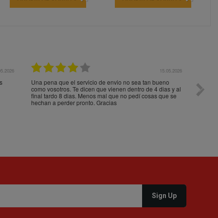
05.2026
15.05.2026
s
Una pena que el servicio de envio no sea tan bueno
Paquet
como vosotros. Te dicen que vienen dentro de 4 dias y al
impeca
final tardo 8 dias. Menos mal que no pedí cosas que se
hechan a perder pronto. Gracias