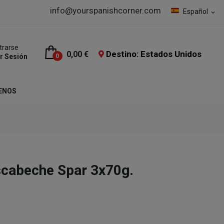
info@yourspanishcorner.com
Español
expand_more
trarse
Destino: Estados Unidos
0,00 €
ar Sesión
0
ENOS
scabeche Spar 3x70g.