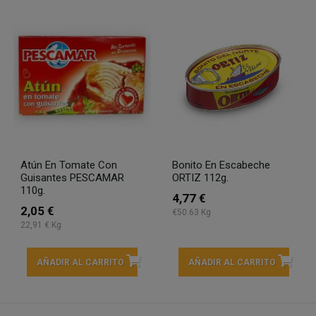
Atún En Tomate Con
Bonito En Escabeche
Guisantes PESCAMAR
ORTIZ 112g.
110g.
4,77 €
2,05 €
€50.63 Kg
22,91 € Kg
AÑADIR AL CARRITO
AÑADIR AL CARRITO