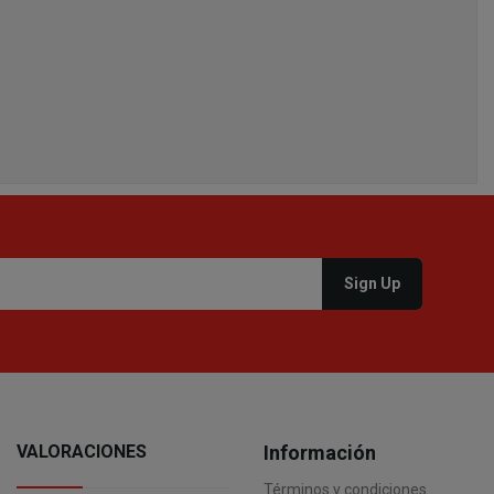
01
21
21
VALORACIONES
Información
Términos y condiciones