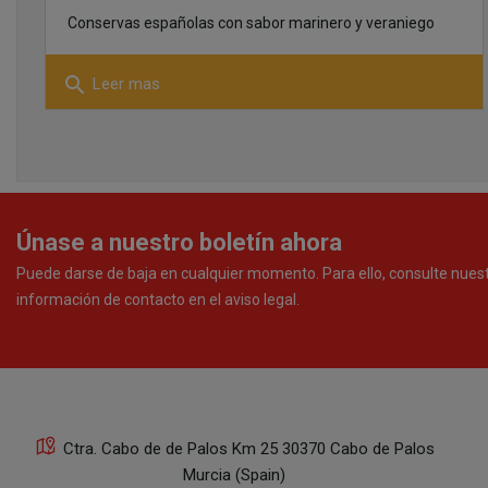
Conservas españolas con sabor marinero y veraniego
search
Leer mas
Únase a nuestro boletín ahora
Puede darse de baja en cualquier momento. Para ello, consulte nues
información de contacto en el aviso legal.
Ctra. Cabo de de Palos Km 25 30370 Cabo de Palos
Murcia (Spain)