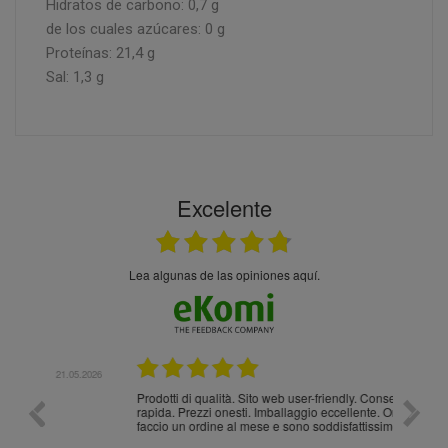
Hidratos de carbono: 0,7 g
de los cuales azúcares: 0 g
Proteínas: 21,4 g
Sal: 1,3 g
Excelente
Lea algunas de las opiniones aquí.
.05.2026
21.05.2026
Prodotti di qualità. Sito web user-friendly. Consegna
10/10
rapida. Prezzi onesti. Imballaggio eccellente. Ormai
faccio un ordine al mese e sono soddisfattissimo.