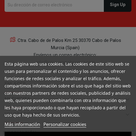
Ctra. Cabo de de Palos Km 25 30370 Cabo de Palos
Murcia (Spain)
Envíenos un correo electrónico:
info@yourspanishcorner.com
Esta página web usa cookies. Las cookies de este sitio web se
usan para personalizar el contenido y los anuncios, ofrecer
+34 647 29 98 21 de 9 a 14:30
funciones de redes sociales y analizar el tráfico. Además,
keyboard_arrow_down
ENLACES
compartimos información sobre el uso que haga del sitio web
con nuestros partners de redes sociales, publicidad y análisis
keyboard_arrow_down
MI CUENTA
web, quienes pueden combinarla con otra información que
les haya proporcionado o que hayan recopilado a partir del
keyboard_arrow_down
VALORACIONES
uso que haya hecho de sus servicios.
Más información
Personalizar cookies

INFORMACIÓN