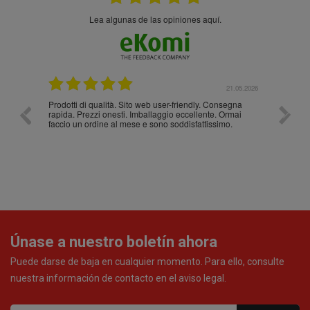
Lea algunas de las opiniones aquí.
.05.2026
21.05.2026
Prodotti di qualità. Sito web user-friendly. Consegna
10/10
rapida. Prezzi onesti. Imballaggio eccellente. Ormai
faccio un ordine al mese e sono soddisfattissimo.
Únase a nuestro boletín ahora
Puede darse de baja en cualquier momento. Para ello, consulte
nuestra información de contacto en el aviso legal.