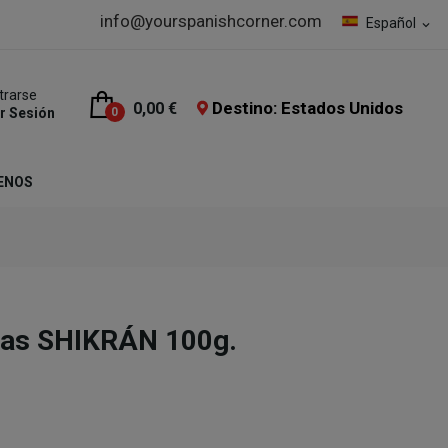
info@yourspanishcorner.com
Español
expand_more
trarse
Destino: Estados Unidos
0,00 €
ar Sesión
0
ENOS
ras SHIKRÁN 100g.