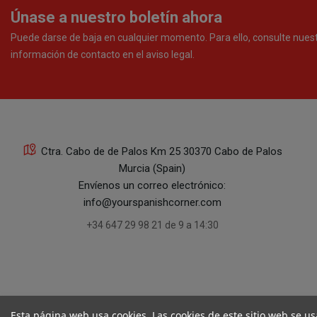
Únase a nuestro boletín ahora
Puede darse de baja en cualquier momento. Para ello, consulte nues
información de contacto en el aviso legal.
Ctra. Cabo de de Palos Km 25 30370 Cabo de Palos
Murcia (Spain)
Envíenos un correo electrónico:
info@yourspanishcorner.com
+34 647 29 98 21 de 9 a 14:30
Esta página web usa cookies. Las cookies de este sitio web se us