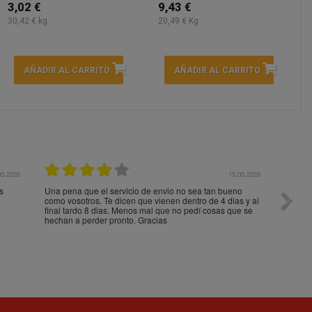
3,02 €
9,43 €
30,42 € kg
20,49 € Kg
AÑADIR AL CARRITO
AÑADIR AL CARRITO
05.2026
15.05.2026
s
Una pena que el servicio de envio no sea tan bueno
Paquet
como vosotros. Te dicen que vienen dentro de 4 dias y al
impeca
final tardo 8 dias. Menos mal que no pedí cosas que se
hechan a perder pronto. Gracias