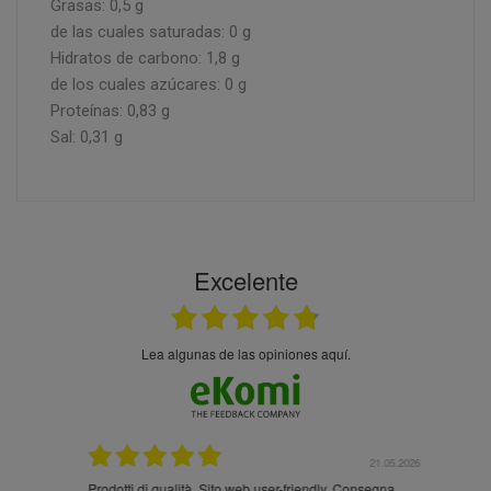
Grasas: 0,5 g
de las cuales saturadas: 0 g
Hidratos de carbono: 1,8 g
de los cuales azúcares: 0 g
Proteínas: 0,83 g
Sal: 0,31 g
Excelente
Lea algunas de las opiniones aquí.
.05.2026
21.05.2026
Prodotti di qualità. Sito web user-friendly. Consegna
10/10