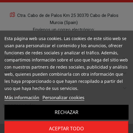
Ctra. Cabo de de Palos Km 25 30370 Cabo de Palos
Murcia (Spain)
Envíenos un correo electrónico:
info@yourspanishcorner.com
Esta página web usa cookies. Las cookies de este sitio web se
usan para personalizar el contenido y los anuncios, ofrecer
+34 647 29 98 21 de 9 a 14:30
funciones de redes sociales y analizar el tráfico. Además,
keyboard_arrow_down
ENLACES
compartimos información sobre el uso que haga del sitio web
con nuestros partners de redes sociales, publicidad y análisis
keyboard_arrow_down
MI CUENTA
web, quienes pueden combinarla con otra información que
les haya proporcionado o que hayan recopilado a partir del
keyboard_arrow_down
VALORACIONES
uso que haya hecho de sus servicios.
Más información
Personalizar cookies

INFORMACIÓN
RECHAZAR
ACEPTAR TODO
Copyright ©
Your Spanish Corner
. Todos los derechos reservados