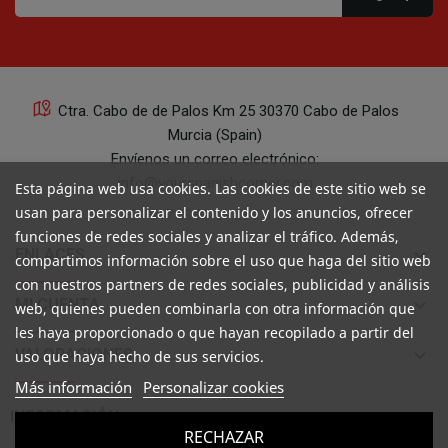
Ctra. Cabo de de Palos Km 25 30370 Cabo de Palos
Murcia (Spain)
Envíenos un correo electrónico:
info@yourspanishcorner.com
Esta página web usa cookies. Las cookies de este sitio web se
usan para personalizar el contenido y los anuncios, ofrecer
+34 647 29 98 21 de 9 a 14:30
funciones de redes sociales y analizar el tráfico. Además,
keyboard_arrow_down
ENLACES
compartimos información sobre el uso que haga del sitio web
con nuestros partners de redes sociales, publicidad y análisis
keyboard_arrow_down
MI CUENTA
web, quienes pueden combinarla con otra información que
les haya proporcionado o que hayan recopilado a partir del
keyboard_arrow_down
VALORACIONES
uso que haya hecho de sus servicios.
Más información
Personalizar cookies

INFORMACIÓN
RECHAZAR