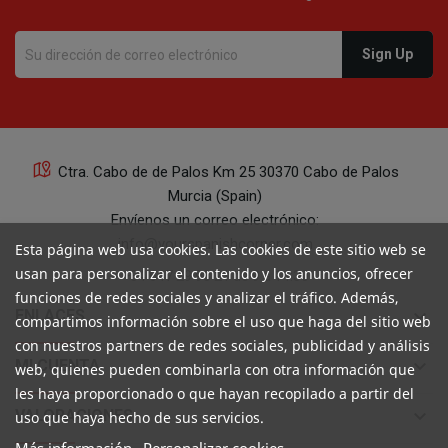
Ctra. Cabo de de Palos Km 25 30370 Cabo de Palos
Murcia (Spain)
Envíenos un correo electrónico:
info@yourspanishcorner.com
Esta página web usa cookies. Las cookies de este sitio web se
usan para personalizar el contenido y los anuncios, ofrecer
+34 647 29 98 21 de 9 a 14:30
funciones de redes sociales y analizar el tráfico. Además,
keyboard_arrow_down
ENLACES
compartimos información sobre el uso que haga del sitio web
con nuestros partners de redes sociales, publicidad y análisis
keyboard_arrow_down
MI CUENTA
web, quienes pueden combinarla con otra información que
les haya proporcionado o que hayan recopilado a partir del
keyboard_arrow_down
VALORACIONES
uso que haya hecho de sus servicios.