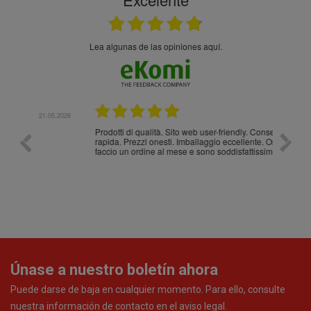
Lea algunas de las opiniones aquí.
.05.2026
21.05.2026
Prodotti di qualità. Sito web user-friendly. Consegna
10/10
rapida. Prezzi onesti. Imballaggio eccellente. Ormai
faccio un ordine al mese e sono soddisfattissimo.
Únase a nuestro boletín ahora
Puede darse de baja en cualquier momento. Para ello, consulte
nuestra información de contacto en el aviso legal.