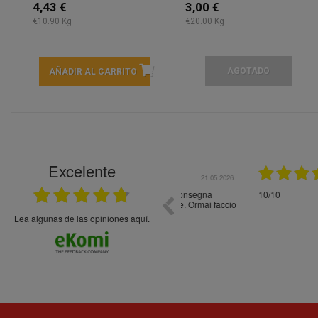
4,43 €
3,00 €
€10.90 Kg
€20.00 Kg
AGOTADO
AÑADIR AL CARRITO
Excelente
21.05.2026
En general bien. Un zumo de mel
debajo, perdía liquido
Lea algunas de las opiniones aquí.