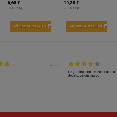
6,68 €
10,38 €
25,69 € Kg
20,76 € Kg
AÑADIR AL CARRITO
AÑADIR AL CARRITO
21.05.2026
21.
ocotón vino roto por
Entrega rápida y en perfecto estado, muchas gracia