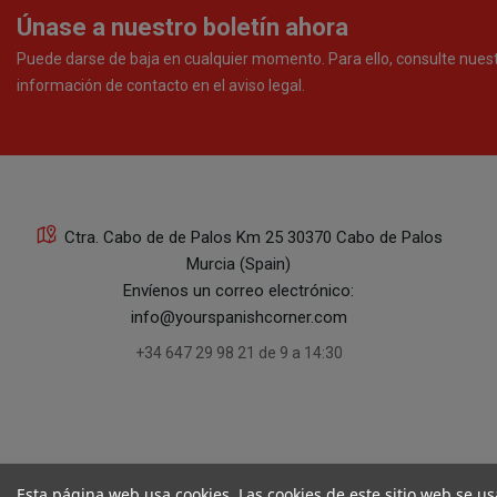
Únase a nuestro boletín ahora
Puede darse de baja en cualquier momento. Para ello, consulte nues
información de contacto en el aviso legal.
Ctra. Cabo de de Palos Km 25 30370 Cabo de Palos
Murcia (Spain)
Envíenos un correo electrónico:
info@yourspanishcorner.com
+34 647 29 98 21 de 9 a 14:30
Esta página web usa cookies. Las cookies de este sitio web se us