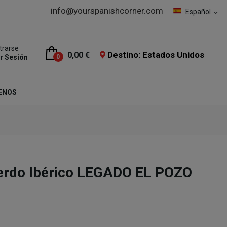
info@yourspanishcorner.com
Español
expand_more
trarse
Destino: Estados Unidos
0,00 €
ar Sesión
0
ENOS
erdo Ibérico LEGADO EL POZO