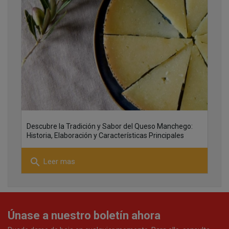
01
21
Descubre la Tradición y Sabor del Queso Manchego:
Historia, Elaboración y Características Principales
search
Leer mas
21
Únase a nuestro boletín ahora