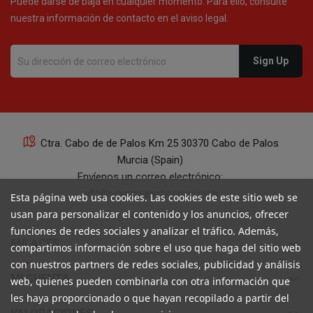
Puede darse de baja en cualquier momento. Para ello, consulte
nuestra información de contacto en el aviso legal.
21
Ctra. Cabo de de Palos Km 25 30370 Cabo de Palos
Murcia (Spain)
21
Envíenos un correo electrónico:
info@yourspanishcorner.com
Esta página web usa cookies. Las cookies de este sitio web se
usan para personalizar el contenido y los anuncios, ofrecer
+34 647 29 98 21 de 9 a 14:30
funciones de redes sociales y analizar el tráfico. Además,
keyboard_arrow_down
ENLACES
compartimos información sobre el uso que haga del sitio web
con nuestros partners de redes sociales, publicidad y análisis
21
keyboard_arrow_down
MI CUENTA
web, quienes pueden combinarla con otra información que
les haya proporcionado o que hayan recopilado a partir del