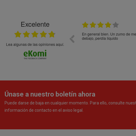
Excelente
21.05.2026
En general bien. Un zumo de mel
debajo, perdía liquido
Lea algunas de las opiniones aquí.
Únase a nuestro boletín ahora
Puede darse de baja en cualquier momento. Para ello, consulte nues
información de contacto en el aviso legal.