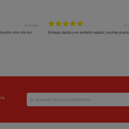
21.05.2026
21.
ocotón vino roto por
Entrega rápida y en perfecto estado, muchas gracia
tra