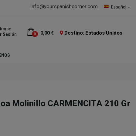
info@yourspanishcorner.com
Español
expand_more
trarse
Destino: Estados Unidos
0,00 €
ar Sesión
0
ENOS
coa Molinillo CARMENCITA 210 Gr