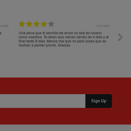
05.2026
15.05.2026
s
Una pena que el servicio de envio no sea tan bueno
Paquet
como vosotros. Te dicen que vienen dentro de 4 dias y al
impeca
final tardo 8 dias. Menos mal que no pedí cosas que se
hechan a perder pronto. Gracias