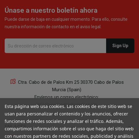
Únase a nuestro boletín ahora
Puede darse de baja en cualquier momento. Para ello, consulte
nuestra información de contacto en el aviso legal.
Ctra. Cabo de de Palos Km 25 30370 Cabo de Palos
Murcia (Spain)
Envíenos un correo electrónico:
info@yourspanishcorner.com
Esta página web usa cookies. Las cookies de este sitio web se
usan para personalizar el contenido y los anuncios, ofrecer
+34 647 29 98 21 de 9 a 14:30
funciones de redes sociales y analizar el tráfico. Además,
keyboard_arrow_down
ENLACES
compartimos información sobre el uso que haga del sitio web
con nuestros partners de redes sociales, publicidad y análisis