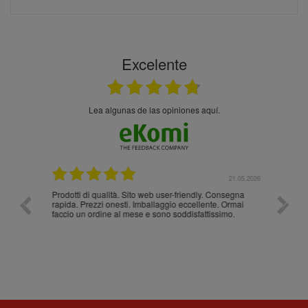
Excelente
Lea algunas de las opiniones aquí.
.05.2026
21.05.2026
Prodotti di qualità. Sito web user-friendly. Consegna
10/10
rapida. Prezzi onesti. Imballaggio eccellente. Ormai
faccio un ordine al mese e sono soddisfattissimo.