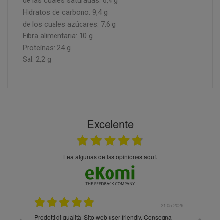
de las cuales saturadas: 6,4 g
Hidratos de carbono: 9,4 g
de los cuales azúcares: 7,6 g
Fibra alimentaria: 10 g
Proteínas: 24 g
Sal: 2,2 g
Excelente
Lea algunas de las opiniones aquí.
.05.2026
21.05.2026
Prodotti di qualità. Sito web user-friendly. Consegna
10/10