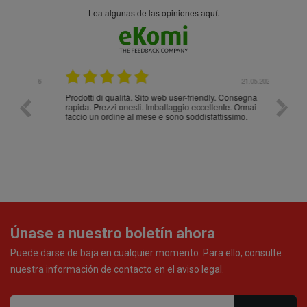
Lea algunas de las opiniones aquí.
.05.2026
21.05.2026
Prodotti di qualità. Sito web user-friendly. Consegna
10/10
rapida. Prezzi onesti. Imballaggio eccellente. Ormai
faccio un ordine al mese e sono soddisfattissimo.
Únase a nuestro boletín ahora
Puede darse de baja en cualquier momento. Para ello, consulte
nuestra información de contacto en el aviso legal.