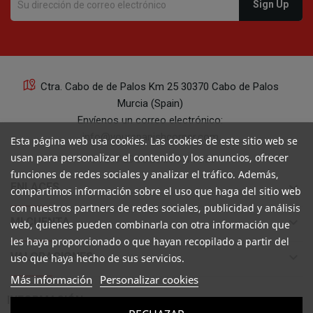
Ctra. Cabo de de Palos Km 25 30370 Cabo de Palos
Murcia (Spain)
Envíenos un correo electrónico:
info@yourspanishcorner.com
Esta página web usa cookies. Las cookies de este sitio web se
usan para personalizar el contenido y los anuncios, ofrecer
+34 647 29 98 21 de 9 a 14:30
funciones de redes sociales y analizar el tráfico. Además,
keyboard_arrow_down
ENLACES
compartimos información sobre el uso que haga del sitio web
con nuestros partners de redes sociales, publicidad y análisis
keyboard_arrow_down
MI CUENTA
web, quienes pueden combinarla con otra información que
les haya proporcionado o que hayan recopilado a partir del
keyboard_arrow_down
VALORACIONES
uso que haya hecho de sus servicios.
Más información
Personalizar cookies

INFORMACIÓN