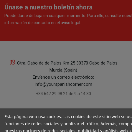
Únase a nuestro boletín ahora
Puede darse de baja en cualquier momento. Para ello, consulte nues
información de contacto en el aviso legal.
Ctra. Cabo de de Palos Km 25 30370 Cabo de Palos
Murcia (Spain)
Envíenos un correo electrónico:
info@yourspanishcorner.com
+34 647 29 98 21 de 9 a 14:30
Esta página web usa cookies. Las cookies de este sitio web se us
funciones de redes sociales y analizar el tráfico. Además, comp
nuestros partners de redes sociales, publicidad y análisis web