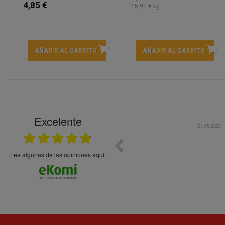
4,85 €
15,91 € kg
AÑADIR AL CARRITO
AÑADIR AL CARRITO
Excelente
21.05.2026
En general bien. Un zumo de mel
debajo, perdía liquido
Lea algunas de las opiniones aquí.