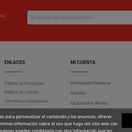
tra
ENLACES
MI CUENTA
Información Personal
Política de Privacidad
Política de cookies
Pedidos
Términos y condiciones
Facturas Por Abono
Tarifas de Envío
Direcciones
an para personalizar el contenido y los anuncios, ofrecer
artimos información sobre el uso que haga del sitio web con
Cupones De Descuento
, quienes pueden combinarla con otra información que les