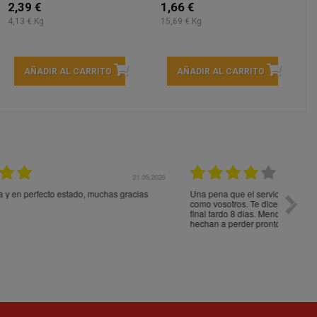
2,39 €
1,66 €
4,13 € Kg
15,69 € Kg
AÑADIR AL CARRITO
AÑADIR AL CARRITO
05.2026
15.05.2026
s
Una pena que el servicio de envio no sea tan bueno
Paquet
como vosotros. Te dicen que vienen dentro de 4 dias y al
impeca
final tardo 8 dias. Menos mal que no pedí cosas que se
hechan a perder pronto. Gracias