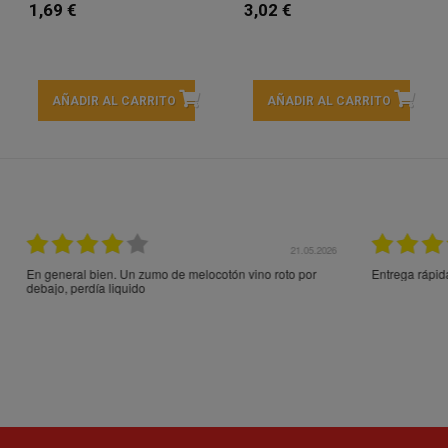
1,69 €
3,02 €
AÑADIR AL CARRITO
AÑADIR AL CARRITO
21.05.2026
21.
ocotón vino roto por
Entrega rápida y en perfecto estado, muchas gracia