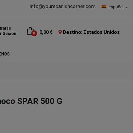
info@yourspanishcorner.com
Español
expand_more
trarse
Destino: Estados Unidos
0,00 €
ar Sesión
0
ENOS
Choco SPAR 500 G