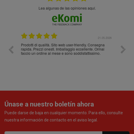
Lea algunas de las opiniones aquí.
.05.2026
21.05.2026
Prodotti di qualità. Sito web user-friendly. Consegna
10/10
rapida. Prezzi onesti. Imballaggio eccellente. Ormai
faccio un ordine al mese e sono soddisfattissimo.
Únase a nuestro boletín ahora
Puede darse de baja en cualquier momento. Para ello, consulte
nuestra información de contacto en el aviso legal.