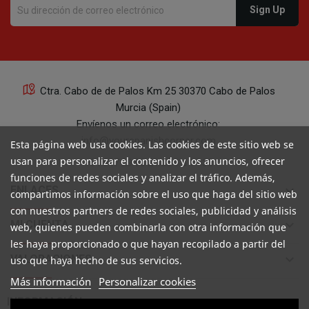
Ctra. Cabo de de Palos Km 25 30370 Cabo de Palos
Murcia (Spain)
Envíenos un correo electrónico:
info@yourspanishcorner.com
Esta página web usa cookies. Las cookies de este sitio web se
usan para personalizar el contenido y los anuncios, ofrecer
+34 647 29 98 21 de 9 a 14:30
funciones de redes sociales y analizar el tráfico. Además,
keyboard_arrow_down
ENLACES
compartimos información sobre el uso que haga del sitio web
con nuestros partners de redes sociales, publicidad y análisis
keyboard_arrow_down
MI CUENTA
web, quienes pueden combinarla con otra información que
les haya proporcionado o que hayan recopilado a partir del
keyboard_arrow_down
VALORACIONES
uso que haya hecho de sus servicios.
Más información
Personalizar cookies

INFORMACIÓN