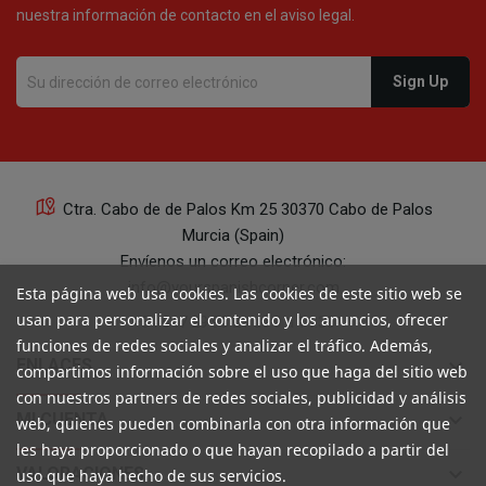
nuestra información de contacto en el aviso legal.
Ctra. Cabo de de Palos Km 25 30370 Cabo de Palos
Murcia (Spain)
Envíenos un correo electrónico:
info@yourspanishcorner.com
Esta página web usa cookies. Las cookies de este sitio web se
usan para personalizar el contenido y los anuncios, ofrecer
+34 647 29 98 21 de 9 a 14:30
funciones de redes sociales y analizar el tráfico. Además,
keyboard_arrow_down
ENLACES
compartimos información sobre el uso que haga del sitio web
con nuestros partners de redes sociales, publicidad y análisis
keyboard_arrow_down
MI CUENTA
web, quienes pueden combinarla con otra información que
les haya proporcionado o que hayan recopilado a partir del
keyboard_arrow_down
VALORACIONES
uso que haya hecho de sus servicios.