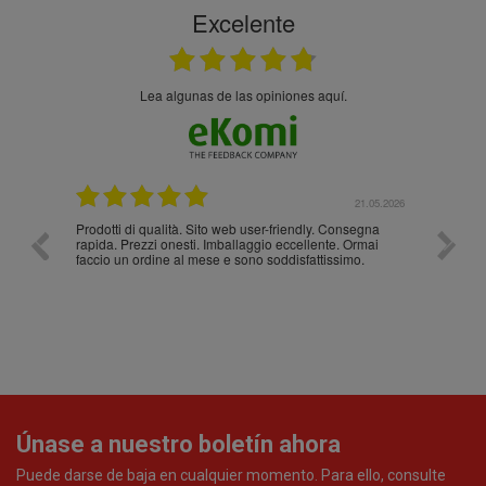
Excelente
Lea algunas de las opiniones aquí.
.05.2026
21.05.2026
Prodotti di qualità. Sito web user-friendly. Consegna
10/10
rapida. Prezzi onesti. Imballaggio eccellente. Ormai
faccio un ordine al mese e sono soddisfattissimo.
Únase a nuestro boletín ahora
Puede darse de baja en cualquier momento. Para ello, consulte