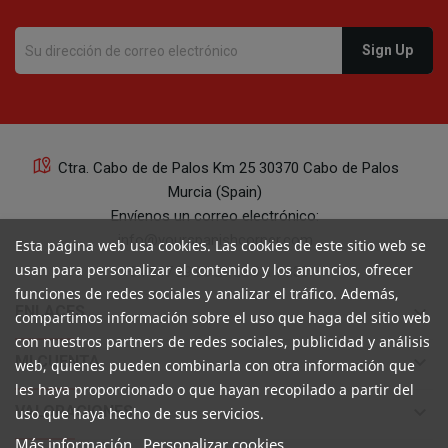
Ctra. Cabo de de Palos Km 25 30370 Cabo de Palos
Murcia (Spain)
Envíenos un correo electrónico:
info@yourspanishcorner.com
Esta página web usa cookies. Las cookies de este sitio web se
usan para personalizar el contenido y los anuncios, ofrecer
+34 647 29 98 21 de 9 a 14:30
funciones de redes sociales y analizar el tráfico. Además,
keyboard_arrow_down
ENLACES
compartimos información sobre el uso que haga del sitio web
con nuestros partners de redes sociales, publicidad y análisis
keyboard_arrow_down
MI CUENTA
web, quienes pueden combinarla con otra información que
les haya proporcionado o que hayan recopilado a partir del
keyboard_arrow_down
VALORACIONES
uso que haya hecho de sus servicios.
Más información
Personalizar cookies