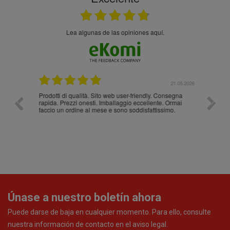
Lea algunas de las opiniones aquí.
.05.2026
21.05.2026
Prodotti di qualità. Sito web user-friendly. Consegna
10/10
rapida. Prezzi onesti. Imballaggio eccellente. Ormai
faccio un ordine al mese e sono soddisfattissimo.
Únase a nuestro boletín ahora
Puede darse de baja en cualquier momento. Para ello, consulte
nuestra información de contacto en el aviso legal.