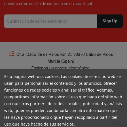
nuestra información de contacto en el aviso legal.
Ctra. Cabo de de Palos Km 25 30370 Cabo de Palos
Murcia (Spain)
Envíenos un correo electrónico:
info@yourspanishcorner.com
Esta página web usa cookies. Las cookies de este sitio web se
usan para personalizar el contenido y los anuncios, ofrecer
+34 647 29 98 21 de 9 a 14:30
funciones de redes sociales y analizar el tráfico. Además,
keyboard_arrow_down
ENLACES
compartimos información sobre el uso que haga del sitio web
con nuestros partners de redes sociales, publicidad y análisis
keyboard_arrow_down
MI CUENTA
web, quienes pueden combinarla con otra información que
les haya proporcionado o que hayan recopilado a partir del
keyboard_arrow_down
VALORACIONES
uso que haya hecho de sus servicios.