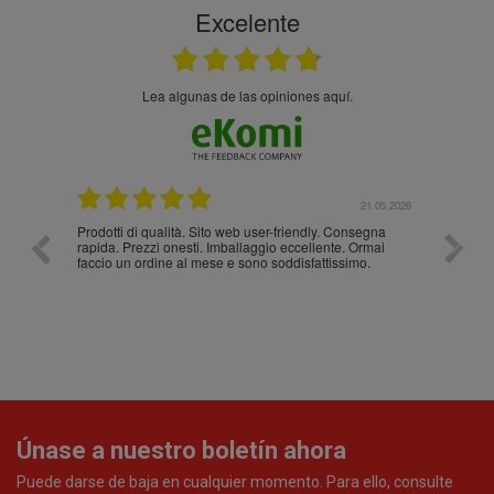
Excelente
Lea algunas de las opiniones aquí.
.05.2026
21.05.2026
Prodotti di qualità. Sito web user-friendly. Consegna
10/10
rapida. Prezzi onesti. Imballaggio eccellente. Ormai
faccio un ordine al mese e sono soddisfattissimo.
Únase a nuestro boletín ahora
Puede darse de baja en cualquier momento. Para ello, consulte