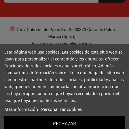
Ctra. Cabo de de Palos Km 25 30370 Cabo de Palos
Murcia (Spain)
Envíenos un correo electrónico:
info@yourspanishcorner.com
Esta página web usa cookies. Las cookies de este sitio web se
usan para personalizar el contenido y los anuncios, ofrecer
+34 647 29 98 21 de 9 a 14:30
funciones de redes sociales y analizar el tráfico. Además,
keyboard_arrow_down
ENLACES
compartimos información sobre el uso que haga del sitio web
con nuestros partners de redes sociales, publicidad y análisis
keyboard_arrow_down
MI CUENTA
web, quienes pueden combinarla con otra información que
les haya proporcionado o que hayan recopilado a partir del
keyboard_arrow_down
VALORACIONES
uso que haya hecho de sus servicios.
Más información
Personalizar cookies

INFORMACIÓN
RECHAZAR