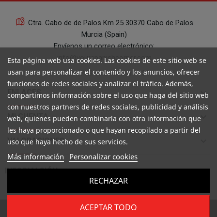
Ctra. Cabo de de Palos Km 25 30370 Cabo de Palos
Murcia (Spain)
Envíenos un correo electrónico:
info@yourspanishcorner.com
Esta página web usa cookies. Las cookies de este sitio web se
usan para personalizar el contenido y los anuncios, ofrecer
+34 647 29 98 21 de 9 a 14:30
funciones de redes sociales y analizar el tráfico. Además,
keyboard_arrow_down
ENLACES
compartimos información sobre el uso que haga del sitio web
con nuestros partners de redes sociales, publicidad y análisis
keyboard_arrow_down
MI CUENTA
web, quienes pueden combinarla con otra información que
les haya proporcionado o que hayan recopilado a partir del
keyboard_arrow_down
VALORACIONES
uso que haya hecho de sus servicios.
Más información
Personalizar cookies

INFORMACIÓN
RECHAZAR
ACEPTAR TODO
Copyright ©
Your Spanish Corner
. Todos los derechos reservados