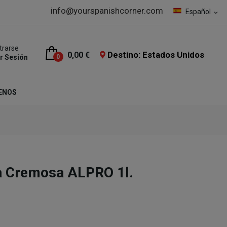
info@yourspanishcorner.com
Español
expand_more
trarse
Destino: Estados Unidos
0,00 €
ar Sesión
0
ENOS
a Cremosa ALPRO 1l.