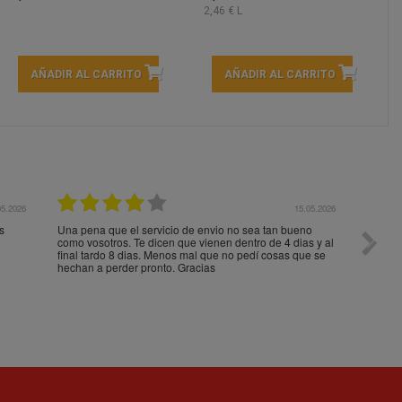
2,46 € L
AÑADIR AL CARRITO
AÑADIR AL CARRITO
05.2026
15.05.2026
s
Una pena que el servicio de envio no sea tan bueno
Paquet
como vosotros. Te dicen que vienen dentro de 4 dias y al
impeca
final tardo 8 dias. Menos mal que no pedí cosas que se
hechan a perder pronto. Gracias