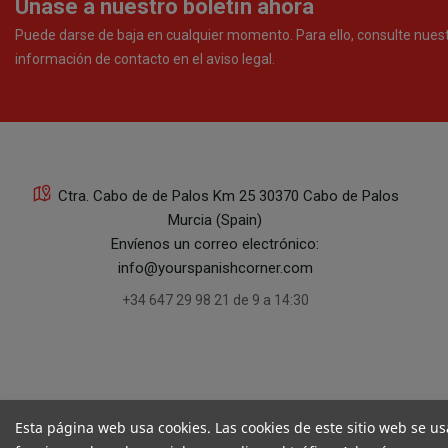
Únase a nuestro boletín ahora
Puede darse de baja en cualquier momento. Para ello, consulte nues
información de contacto en el aviso legal.
Ctra. Cabo de de Palos Km 25 30370 Cabo de Palos
Murcia (Spain)
Envíenos un correo electrónico:
info@yourspanishcorner.com
+34 647 29 98 21 de 9 a 14:30
Esta página web usa cookies. Las cookies de este sitio web se us