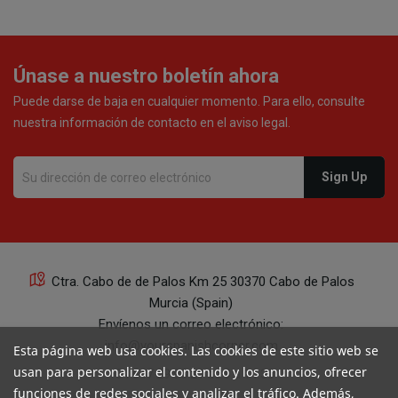
Únase a nuestro boletín ahora
Puede darse de baja en cualquier momento. Para ello, consulte
nuestra información de contacto en el aviso legal.
Ctra. Cabo de de Palos Km 25 30370 Cabo de Palos
Murcia (Spain)
Envíenos un correo electrónico:
info@yourspanishcorner.com
Esta página web usa cookies. Las cookies de este sitio web se
usan para personalizar el contenido y los anuncios, ofrecer
+34 647 29 98 21 de 9 a 14:30
funciones de redes sociales y analizar el tráfico. Además,