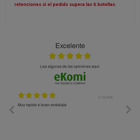
retenciones si el pedido supera las 6 botellas.
Excelente
Lea algunas de las opiniones aquí.
21.05.2026
21.05.2026
Prodotti di qualità. Sito web user-friendly. Consegna
10/1
rapida. Prezzi onesti. Imballaggio eccellente. Ormai
faccio un ordine al mese e sono soddisfattissimo.