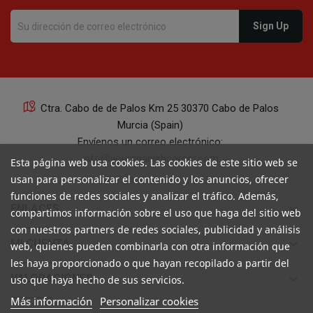
Ctra. Cabo de de Palos Km 25 30370 Cabo de Palos
Murcia (Spain)
Envíenos un correo electrónico:
info@yourspanishcorner.com
Esta página web usa cookies. Las cookies de este sitio web se
usan para personalizar el contenido y los anuncios, ofrecer
+34 647 29 98 21 de 9 a 14:30
funciones de redes sociales y analizar el tráfico. Además,
keyboard_arrow_down
ENLACES
compartimos información sobre el uso que haga del sitio web
con nuestros partners de redes sociales, publicidad y análisis
keyboard_arrow_down
MI CUENTA
web, quienes pueden combinarla con otra información que
les haya proporcionado o que hayan recopilado a partir del
keyboard_arrow_down
VALORACIONES
uso que haya hecho de sus servicios.
Más información
Personalizar cookies