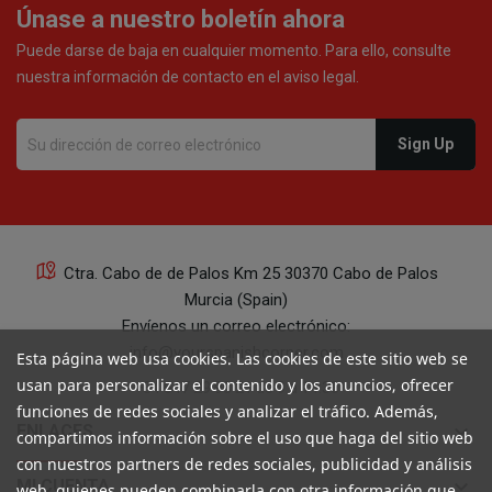
Únase a nuestro boletín ahora
Puede darse de baja en cualquier momento. Para ello, consulte
nuestra información de contacto en el aviso legal.
Ctra. Cabo de de Palos Km 25 30370 Cabo de Palos
Murcia (Spain)
Envíenos un correo electrónico:
info@yourspanishcorner.com
Esta página web usa cookies. Las cookies de este sitio web se
usan para personalizar el contenido y los anuncios, ofrecer
+34 647 29 98 21 de 9 a 14:30
funciones de redes sociales y analizar el tráfico. Además,
keyboard_arrow_down
ENLACES
compartimos información sobre el uso que haga del sitio web
con nuestros partners de redes sociales, publicidad y análisis
keyboard_arrow_down
MI CUENTA
web, quienes pueden combinarla con otra información que