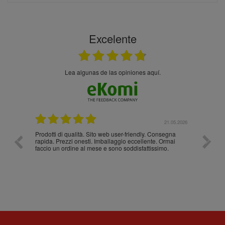
Excelente
Lea algunas de las opiniones aquí.
.05.2026
21.05.2026
Prodotti di qualità. Sito web user-friendly. Consegna
10/10
rapida. Prezzi onesti. Imballaggio eccellente. Ormai
faccio un ordine al mese e sono soddisfattissimo.