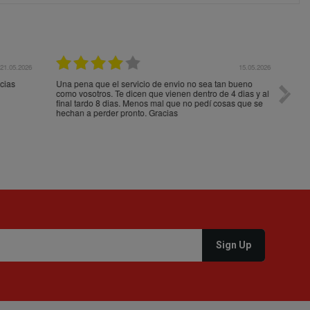
05.2026
15.05.2026
s
Una pena que el servicio de envio no sea tan bueno
Paquet
como vosotros. Te dicen que vienen dentro de 4 dias y al
impeca
final tardo 8 dias. Menos mal que no pedí cosas que se
hechan a perder pronto. Gracias