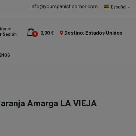
info@yourspanishcorner.com
Español
expand_more
trarse
Destino: Estados Unidos
0,00 €
ar Sesión
0
ENOS
aranja Amarga LA VIEJA