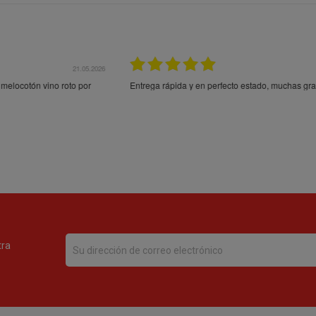
21.05.2026
21.
ocotón vino roto por
Entrega rápida y en perfecto estado, muchas gracia
tra