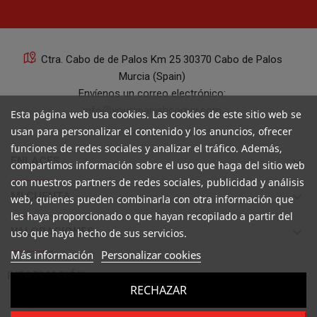
Ctra. Cabo de de Palos Km 25 30370 Cabo de Palos
Murcia (Spain)
Envíenos un correo electrónico:
info@yourspanishcorner.com
Esta página web usa cookies. Las cookies de este sitio web se
usan para personalizar el contenido y los anuncios, ofrecer
+34 647 29 98 21 de 9 a 14:30
funciones de redes sociales y analizar el tráfico. Además,
keyboard_arrow_down
ENLACES
compartimos información sobre el uso que haga del sitio web
con nuestros partners de redes sociales, publicidad y análisis
keyboard_arrow_down
MI CUENTA
web, quienes pueden combinarla con otra información que
les haya proporcionado o que hayan recopilado a partir del
keyboard_arrow_down
VALORACIONES
uso que haya hecho de sus servicios.
Más información
Personalizar cookies

INFORMACIÓN
RECHAZAR