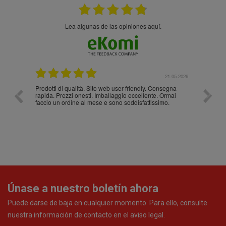
Lea algunas de las opiniones aquí.
.05.2026
21.05.2026
Prodotti di qualità. Sito web user-friendly. Consegna
10/10
rapida. Prezzi onesti. Imballaggio eccellente. Ormai
faccio un ordine al mese e sono soddisfattissimo.
Únase a nuestro boletín ahora
Puede darse de baja en cualquier momento. Para ello, consulte
nuestra información de contacto en el aviso legal.