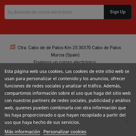
Ctra. Cabo de de Palos Km 25 30370 Cabo de Palos
Murcia (Spain)
Envíenos un correo electrónico:
info@yourspanishcorner.com
Esta página web usa cookies. Las cookies de este sitio web se
usan para personalizar el contenido y los anuncios, ofrecer
+34 647 29 98 21 de 9 a 14:30
funciones de redes sociales y analizar el tráfico. Además,
keyboard_arrow_down
ENLACES
compartimos información sobre el uso que haga del sitio web
con nuestros partners de redes sociales, publicidad y análisis
keyboard_arrow_down
MI CUENTA
web, quienes pueden combinarla con otra información que
les haya proporcionado o que hayan recopilado a partir del
keyboard_arrow_down
VALORACIONES
uso que haya hecho de sus servicios.
Más información
Personalizar cookies