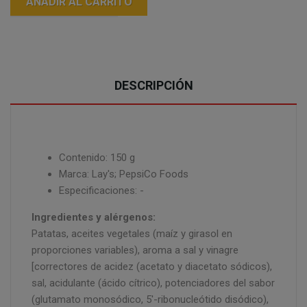
AÑADIR AL CARRITO
DESCRIPCIÓN
Contenido: 150 g
Marca: Lay's; PepsiCo Foods
Especificaciones: -
Ingredientes y alérgenos:
Patatas, aceites vegetales (maíz y girasol en
proporciones variables), aroma a sal y vinagre
[correctores de acidez (acetato y diacetato sódicos),
sal, acidulante (ácido cítrico), potenciadores del sabor
(glutamato monosódico, 5'-ribonucleótido disódico),