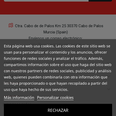
Ctra. Cabo de de Palos Km 25 30370 Cabo de Palos
Murcia (Spain)
Envíenos un correo electrónico:
info@yourspanishcorner.com
Esta página web usa cookies. Las cookies de este sitio web se
usan para personalizar el contenido y los anuncios, ofrecer
+34 647 29 98 21 de 9 a 14:30
funciones de redes sociales y analizar el tráfico. Además,
keyboard_arrow_down
ENLACES
compartimos información sobre el uso que haga del sitio web
con nuestros partners de redes sociales, publicidad y análisis
keyboard_arrow_down
MI CUENTA
web, quienes pueden combinarla con otra información que
les haya proporcionado o que hayan recopilado a partir del
keyboard_arrow_down
VALORACIONES
uso que haya hecho de sus servicios.
Más información
Personalizar cookies

INFORMACIÓN
RECHAZAR