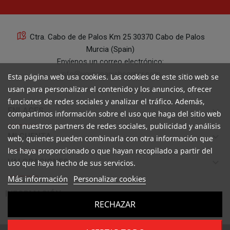
Ctra. Cabo de de Palos Km 25 30370 Cabo de Palos
Murcia (Spain)
Envíenos un correo electrónico:
info@yourspanishcorner.com
Esta página web usa cookies. Las cookies de este sitio web se
usan para personalizar el contenido y los anuncios, ofrecer
+34 647 29 98 21 de 9 a 14:30
funciones de redes sociales y analizar el tráfico. Además,
keyboard_arrow_down
ENLACES
compartimos información sobre el uso que haga del sitio web
con nuestros partners de redes sociales, publicidad y análisis
keyboard_arrow_down
MI CUENTA
web, quienes pueden combinarla con otra información que
les haya proporcionado o que hayan recopilado a partir del
keyboard_arrow_down
VALORACIONES
uso que haya hecho de sus servicios.
Más información
Personalizar cookies

INFORMACIÓN
RECHAZAR