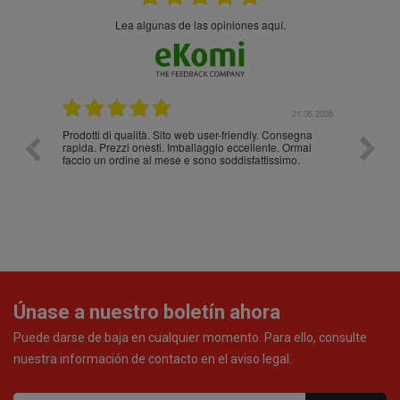
Lea algunas de las opiniones aquí.
.05.2026
21.05.2026
Prodotti di qualità. Sito web user-friendly. Consegna
10/10
rapida. Prezzi onesti. Imballaggio eccellente. Ormai
faccio un ordine al mese e sono soddisfattissimo.
Únase a nuestro boletín ahora
Puede darse de baja en cualquier momento. Para ello, consulte
nuestra información de contacto en el aviso legal.