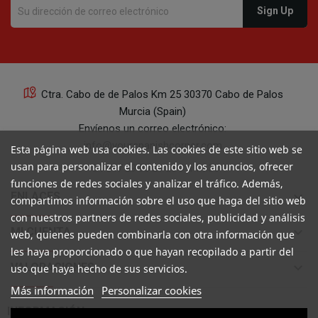
Ctra. Cabo de de Palos Km 25 30370 Cabo de Palos
Murcia (Spain)
Envíenos un correo electrónico:
info@yourspanishcorner.com
Esta página web usa cookies. Las cookies de este sitio web se
usan para personalizar el contenido y los anuncios, ofrecer
+34 647 29 98 21 de 9 a 14:30
funciones de redes sociales y analizar el tráfico. Además,
keyboard_arrow_down
ENLACES
compartimos información sobre el uso que haga del sitio web
con nuestros partners de redes sociales, publicidad y análisis
keyboard_arrow_down
MI CUENTA
web, quienes pueden combinarla con otra información que
les haya proporcionado o que hayan recopilado a partir del
keyboard_arrow_down
VALORACIONES
uso que haya hecho de sus servicios.
Más información
Personalizar cookies

INFORMACIÓN