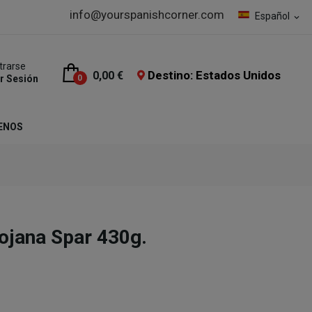
info@yourspanishcorner.com
Español
expand_more
trarse
Destino: Estados Unidos
0,00 €
ar Sesión
0
ENOS
iojana Spar 430g.