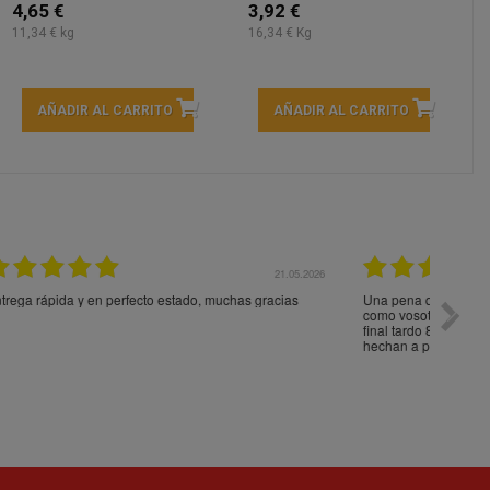
4,65 €
3,92 €
11,34 € kg
16,34 € Kg
AÑADIR AL CARRITO
AÑADIR AL CARRITO
05.2026
15.05.2026
s
Una pena que el servicio de envio no sea tan bueno
Paquet
como vosotros. Te dicen que vienen dentro de 4 dias y al
impeca
final tardo 8 dias. Menos mal que no pedí cosas que se
hechan a perder pronto. Gracias