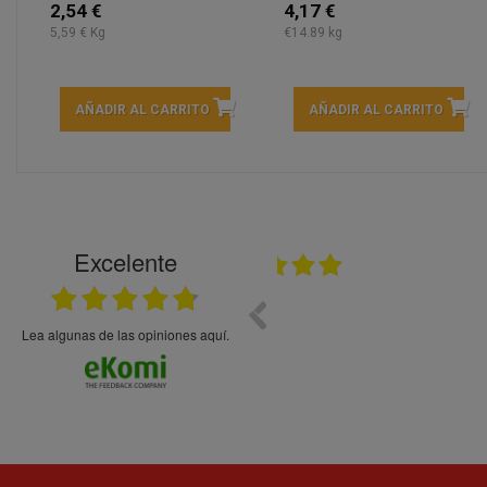
2,54 €
4,17 €
5,59 € Kg
€14.89 kg
AÑADIR AL CARRITO
AÑADIR AL CARRITO
Excelente
21.05.2026
En general bien. Un zumo de mel
debajo, perdía liquido
Lea algunas de las opiniones aquí.