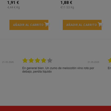
1,91 €
1,88 €
4,44 € Kg
€11.53 Kg
AÑADIR AL CARRITO
AÑADIR AL CARRITO
21.05.2026
21.
ocotón vino roto por
Entrega rápida y en perfecto estado, muchas gracia