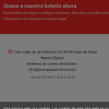
Únase a nuestro boletín ahora
Puede darse de baja en cualquier momento. Para ello, consulte nues
información de contacto en el aviso legal.
Ctra. Cabo de de Palos Km 25 30370 Cabo de Palos
Murcia (Spain)
Envíenos un correo electrónico:
info@yourspanishcorner.com
+34 647 29 98 21 de 9 a 14:30
Esta página web usa cookies. Las cookies de este sitio web se us