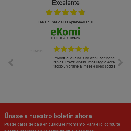
Excelente
Lea algunas de las opiniones aquí.
.05.2026
21.05.2026
Prodotti di qualità. Sito web user-friendly. Consegna
10/10
rapida. Prezzi onesti. Imballaggio eccellente. Ormai
faccio un ordine al mese e sono soddisfattissimo.
Únase a nuestro boletín ahora
Puede darse de baja en cualquier momento. Para ello, consulte