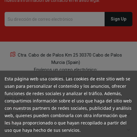
nuestra información de contacto en el aviso legal.
Ctra. Cabo de de Palos Km 25 30370 Cabo de Palos
Murcia (Spain)
Envíenos un correo electrónico:
info@yourspanishcorner.com
Esta página web usa cookies. Las cookies de este sitio web se
usan para personalizar el contenido y los anuncios, ofrecer
+34 647 29 98 21 de 9 a 14:30
funciones de redes sociales y analizar el tráfico. Además,
keyboard_arrow_down
ENLACES
compartimos información sobre el uso que haga del sitio web
con nuestros partners de redes sociales, publicidad y análisis
keyboard_arrow_down
MI CUENTA
web, quienes pueden combinarla con otra información que
les haya proporcionado o que hayan recopilado a partir del
keyboard_arrow_down
VALORACIONES
uso que haya hecho de sus servicios.