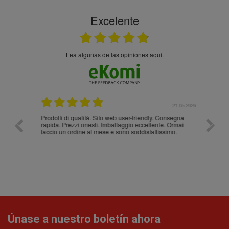
Excelente
Lea algunas de las opiniones aquí.
.05.2026
21.05.2026
Prodotti di qualità. Sito web user-friendly. Consegna
10/10
rapida. Prezzi onesti. Imballaggio eccellente. Ormai
faccio un ordine al mese e sono soddisfattissimo.
Únase a nuestro boletín ahora