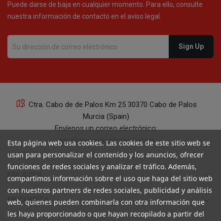
Puede darse de baja en cualquier momento. Para ello, consulte
nuestra información de contacto en el aviso legal.
Ctra. Cabo de de Palos Km 25 30370 Cabo de Palos
Murcia (Spain)
Envíenos un correo electrónico:
info@yourspanishcorner.com
Esta página web usa cookies. Las cookies de este sitio web se
usan para personalizar el contenido y los anuncios, ofrecer
+34 647 29 98 21 de 9 a 14:30
funciones de redes sociales y analizar el tráfico. Además,
keyboard_arrow_down
ENLACES
compartimos información sobre el uso que haga del sitio web
con nuestros partners de redes sociales, publicidad y análisis
keyboard_arrow_down
MI CUENTA
web, quienes pueden combinarla con otra información que
les haya proporcionado o que hayan recopilado a partir del